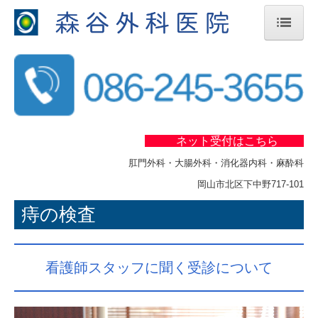
ホーム
スタッフ紹介
医師
コメディカル
ネット受付
はこちら
肛門外科・大腸外科・消化器内科・麻酔科
病気について
岡山市北区下中野717-101
肛門疾患
痔の検査
胃・大腸疾患
直腸脱
看護師スタッフに聞く受診について
女性の痔について
お子さまのおしりの悩み