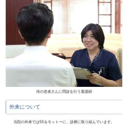
施設案内
痔の検査
内視鏡検査
大腸 3D CT検査
マイルーム
施設内機器
入院について
アクセス
待ち時間/ネット受付
痔の患者さんに問診を行う看護師
外来について
当院の外来では5Sをモットーに、診療に取り組んでいます。