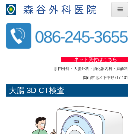
ホーム
スタッフ紹介
医師
コメディカル
ネット受付
はこちら
肛門外科・大腸外科・消化器内科・麻酔科
病気について
岡山市北区下中野717-101
肛門疾患
大腸 3D CT検査
胃・大腸疾患
直腸脱
女性の痔について
お子さまのおしりの悩み