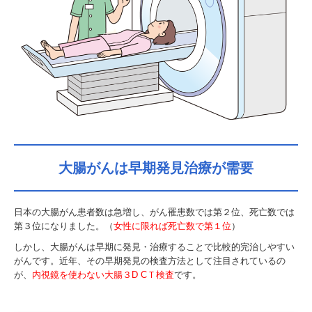
施設案内
痔の検査
内視鏡検査
大腸 3D CT検査
マイルーム
施設内機器
大腸がんは早期発見治療が需要
入院について
アクセス
日本の大腸がん患者数は急増し、がん罹患数では第２位、死亡数では
待ち時間/ネット受付
第３位になりました。（
女性に限れば死亡数で第１位
）
しかし、大腸がんは早期に発見・治療することで比較的完治しやすい
がんです。近年、その早期発見の検査方法として注目されているの
が、
内視鏡を使わない大腸３D CＴ検査
です。